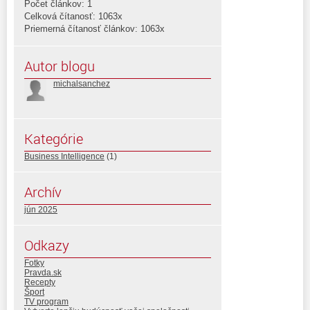
Počet článkov: 1
Celková čítanosť: 1063x
Priemerná čítanosť článkov: 1063x
Autor blogu
michalsanchez
Kategórie
Business Intelligence
(1)
Archív
jún 2025
Odkazy
Fotky
Pravda.sk
Recepty
Šport
TV program