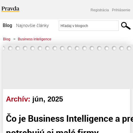
Registrácia
Prihlásenie
Blog
Najnovšie články
Najčítanejšie články
Blog
>
Business inteligence
Najkomentovanejšie články
>
Čo je Business Intelligence a prečo ho potrebujú aj malé firmy
Zoznam blogov
Komerčné blogy
Archív:
jún, 2025
Čo je Business Intelligence a p
potrebujú aj malé firmy