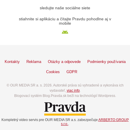
sledujte naše sociálne siete
stiahnite si aplikáciu a čítajte Pravdu pohodlne aj v
mobile
Kontakty
Reklama
Otázky a odpovede
Podmienky používania
Cookies
GDPR
© OUR MEDIA SR a. s. 2026. Autorské práva sú vyhradené a vykonáva ich
vydavateľ,
viac info
.
Blogovací systém Blog.Pravda.sk beží na technológií Wordpress.
Kompletný video servis pre OUR MEDIA SR a.s. zabezpečuje
ARBERTO GROUP
s.r.o.
.